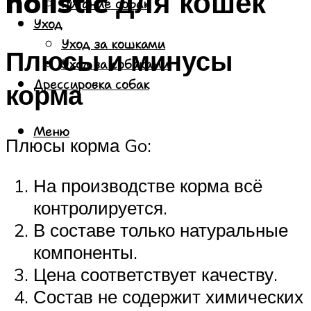
holistic для кошек
Питание собак
Уход
Уход за кошками
Плюсы и минусы
Уход за собаками
Дрессировка собак
корма
Меню
Плюсы корма Go:
На производстве корма всё
контролируется.
В составе только натуральные
компоненты.
Цена соответствует качеству.
Состав не содержит химических