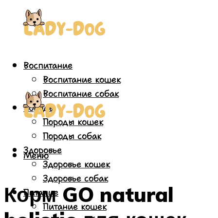
Воспитание
Воспитание кошек
Воспитание собак
Породы
Породы кошек
Породы собак
Здоровье
Меню
Здоровье кошек
Здоровье собак
Корм GO natural
Питание
Питание кошек