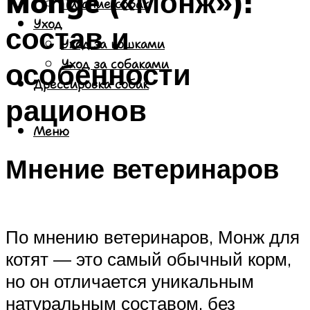
Monge («Монж»):
Питание собак
Уход
состав и
Уход за кошками
особенности
Уход за собаками
Дрессировка собак
рационов
Меню
Мнение ветеринаров
По мнению ветеринаров, Монж для
котят — это самый обычный корм,
но он отличается уникальным
натуральным составом, без