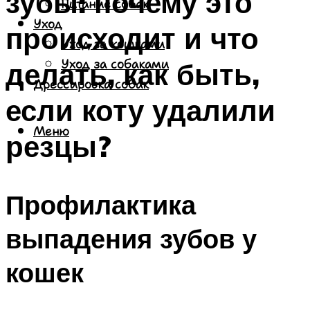
зубы: почему это
Питание собак
Уход
происходит и что
Уход за кошками
делать, как быть,
Уход за собаками
Дрессировка собак
если коту удалили
Меню
резцы?
Профилактика
выпадения зубов у
кошек