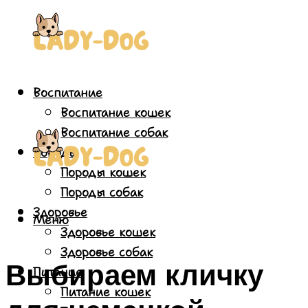
Воспитание
Воспитание кошек
Воспитание собак
Породы
Породы кошек
Породы собак
Здоровье
Меню
Здоровье кошек
Здоровье собак
Выбираем кличку
Питание
Питание кошек