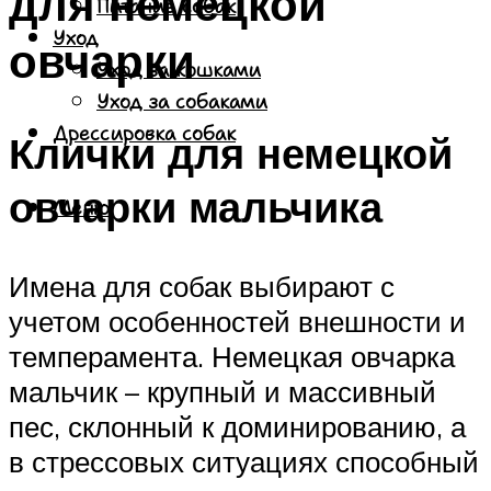
для немецкой
Питание собак
Уход
овчарки
Уход за кошками
Уход за собаками
Дрессировка собак
Клички для немецкой
овчарки мальчика
Меню
Имена для собак выбирают с
учетом особенностей внешности и
темперамента. Немецкая овчарка
мальчик – крупный и массивный
пес, склонный к доминированию, а
в стрессовых ситуациях способный