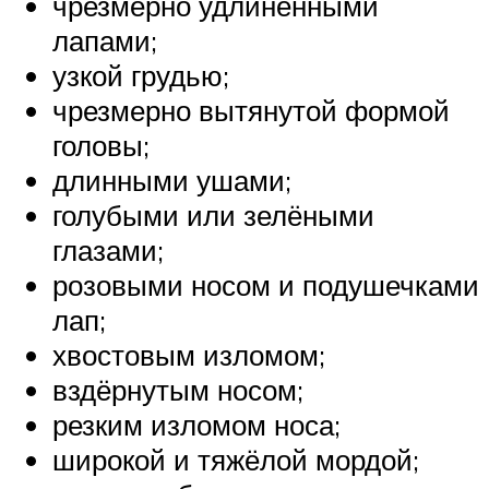
чрезмерно удлинёнными
лапами;
узкой грудью;
чрезмерно вытянутой формой
головы;
длинными ушами;
голубыми или зелёными
глазами;
розовыми носом и подушечками
лап;
хвостовым изломом;
вздёрнутым носом;
резким изломом носа;
широкой и тяжёлой мордой;