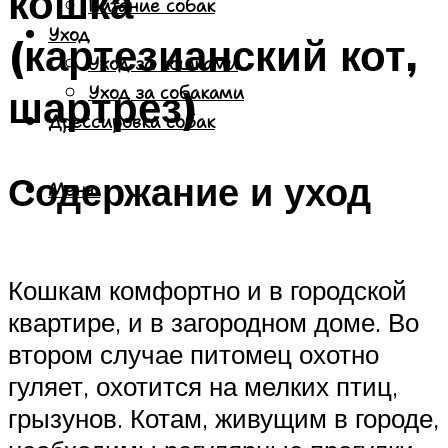
кошка
Питание собак
Уход
(картезианский кот,
Уход за кошками
шартрез)
Уход за собаками
Дрессировка собак
Содержание и уход
Меню
Кошкам комфортно и в городской
квартире, и в загородном доме. Во
втором случае питомец охотно
гуляет, охотится на мелких птиц,
грызунов. Котам, живущим в городе,