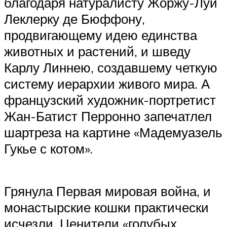
благодаря натуралисту Жоржу-Луи
Леклерку де Бюффону,
продвигающему идею единства
животных и растений, и шведу
Карлу Линнею, создавшему четкую
систему иерархии живого мира. А
французский художник-портретист
Жан-Батист Перронно запечатлел
шартреза на картине «Мадемуазель
Гукье с котом».
Грянула Первая мировая война, и
монастырские кошки практически
исчезли. Ценители «голубых