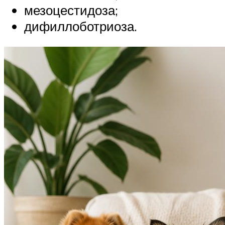
мезоцестидоза;
дифиллоботриоза.