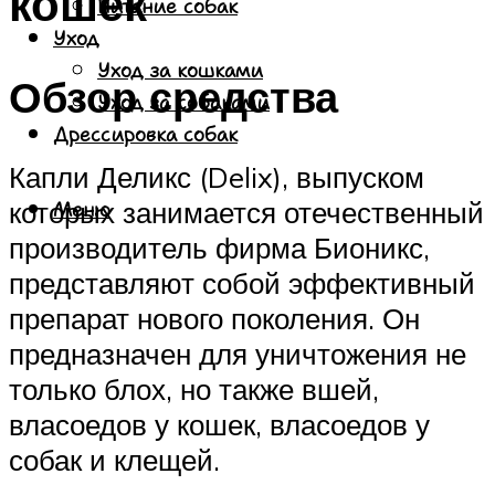
кошек
Питание собак
Уход
Уход за кошками
Обзор средства
Уход за собаками
Дрессировка собак
Капли Деликс (Delix), выпуском
которых занимается отечественный
Меню
производитель фирма Бионикс,
представляют собой эффективный
препарат нового поколения. Он
предназначен для уничтожения не
только блох, но также вшей,
власоедов у кошек, власоедов у
собак и клещей.