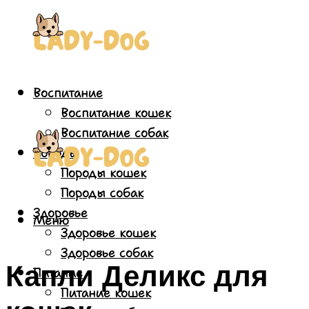
Воспитание
Воспитание кошек
Воспитание собак
Породы
Породы кошек
Породы собак
Здоровье
Меню
Здоровье кошек
Здоровье собак
Капли Деликс для
Питание
Питание кошек