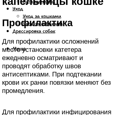
капельницы кошке
Питание собак
Уход
Уход за кошками
Профилактика
Уход за собаками
Дрессировка собак
Для профилактики осложнений
место установки катетера
Меню
ежедневно осматривают и
проводят обработку швов
антисептиками. При подтекании
крови их ранки повязки меняют без
промедления.
Для профилактики инфицирования