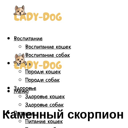
Воспитание
Воспитание кошек
Воспитание собак
Породы
Породы кошек
Породы собак
Здоровье
Меню
Здоровье кошек
Здоровье собак
Каменный скорпион
Питание
Питание кошек