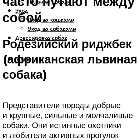
часто путают между
Питание собак
Уход
собой
Уход за кошками
Уход за собаками
Дрессировка собак
Родезийский риджбек
(африканская львиная
Меню
собака)
Представители породы добрые
и крупные, сильные и молчаливые
собаки. Они истинные охотники
и любители активных прогулок