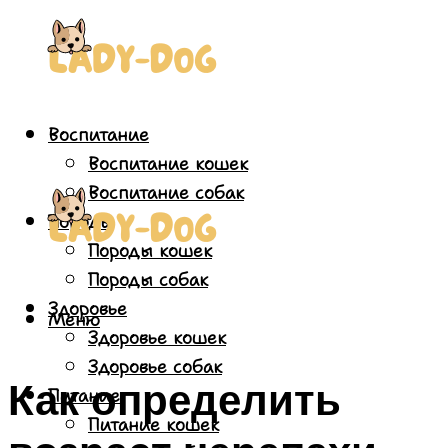
Воспитание
Воспитание кошек
Воспитание собак
Породы
Породы кошек
Породы собак
Здоровье
Меню
Здоровье кошек
Здоровье собак
Как определить
Питание
Питание кошек