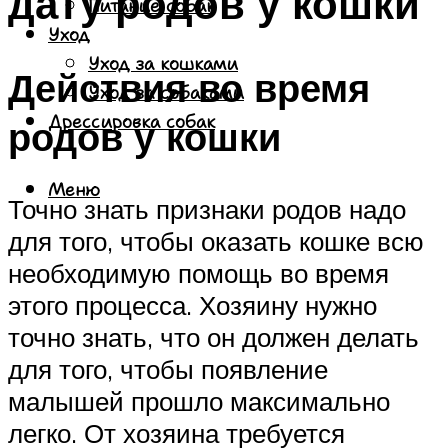
дату родов у кошки
Питание собак
Уход
Уход за кошками
Действия во время
Уход за собаками
Дрессировка собак
родов у кошки
Меню
Точно знать признаки родов надо
для того, чтобы оказать кошке всю
необходимую помощь во время
этого процесса. Хозяину нужно
точно знать, что он должен делать
для того, чтобы появление
малышей прошло максимально
легко. От хозяина требуется