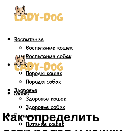
Воспитание
Воспитание кошек
Воспитание собак
Породы
Породы кошек
Породы собак
Здоровье
Меню
Здоровье кошек
Здоровье собак
Как определить
Питание
Питание кошек