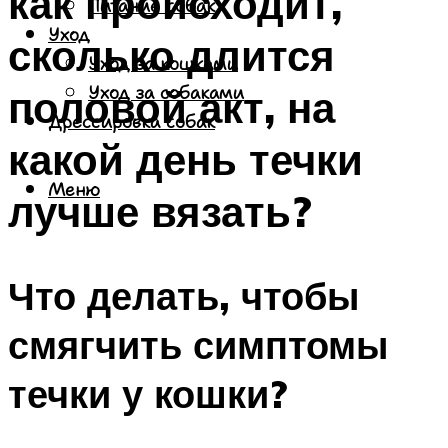
как происходит,
Питание собак
Уход
сколько длится
Уход за кошками
половой акт, на
Уход за собаками
Дрессировка собак
какой день течки
Меню
лучше вязать?
Что делать, чтобы
смягчить симптомы
течки у кошки?