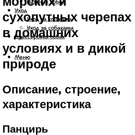
морских и
Питание собак
Уход
сухопутных черепах
Уход за кошками
в домашних
Уход за собаками
Дрессировка собак
условиях и в дикой
Меню
природе
Описание, строение,
характеристика
Панцирь