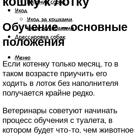
кошку к лотку
Питание собак
Уход
Уход за кошками
Обучение – основные
Уход за собаками
Дрессировка собак
положения
Меню
Если котенку только месяц, то в
таком возрасте приучить его
ходить в лоток без наполнителя
получается крайне редко.
Ветеринары советуют начинать
процесс обучения с туалета, в
котором будет что-то, чем животное