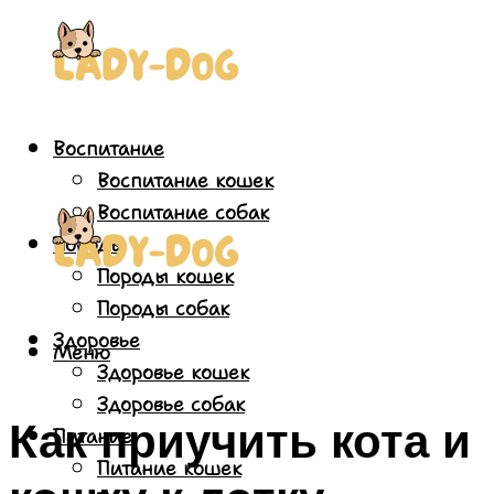
Воспитание
Воспитание кошек
Воспитание собак
Породы
Породы кошек
Породы собак
Здоровье
Меню
Здоровье кошек
Здоровье собак
Как приучить кота и
Питание
Питание кошек