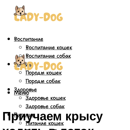
Воспитание
Воспитание кошек
Воспитание собак
Породы
Породы кошек
Породы собак
Здоровье
Меню
Здоровье кошек
Здоровье собак
Приучаем крысу
Питание
Питание кошек