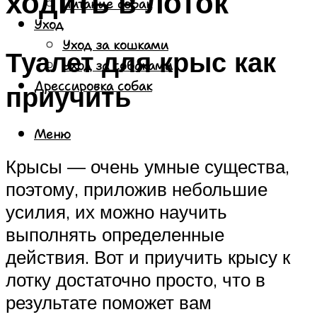
ходить в лоток
Питание собак
Уход
Уход за кошками
Туалет для крыс как
Уход за собаками
Дрессировка собак
приучить
Меню
Крысы — очень умные существа,
поэтому, приложив небольшие
усилия, их можно научить
выполнять определенные
действия. Вот и приучить крысу к
лотку достаточно просто, что в
результате поможет вам