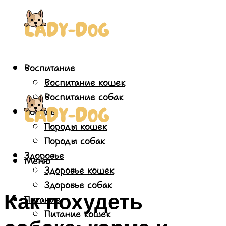
Воспитание
Воспитание кошек
Воспитание собак
Породы
Породы кошек
Породы собак
Здоровье
Меню
Здоровье кошек
Здоровье собак
Как похудеть
Питание
Питание кошек