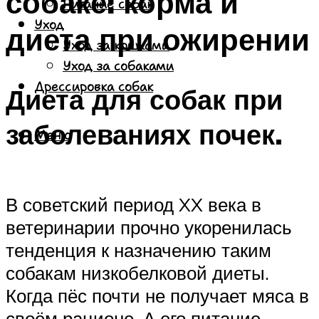
собаке: корма и
Питание собак
Уход
диета при ожирении
Уход за кошками
Уход за собаками
Дрессировка собак
Диета для собак при
заболеваниях почек.
Меню
В советский период XX века в
ветеринарии прочно укоренилась
тенденция к назначению таким
собакам низкобелковой диеты.
Когда пёс почти не получает мяса в
своём рационе. А его питание