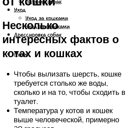
от кошки
Питание собак
Уход
Уход за кошками
Несколько
Уход за собаками
Дрессировка собак
интересных фактов о
котах и кошках
Меню
Чтобы вылизать шерсть, кошке
требуется столько же воды,
сколько и на то, чтобы сходить в
туалет.
Температура у котов и кошек
выше человеческой, примерно