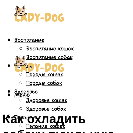
Воспитание
Воспитание кошек
Воспитание собак
Породы
Породы кошек
Породы собак
Здоровье
Меню
Здоровье кошек
Здоровье собак
Как охладить
Питание
Питание кошек