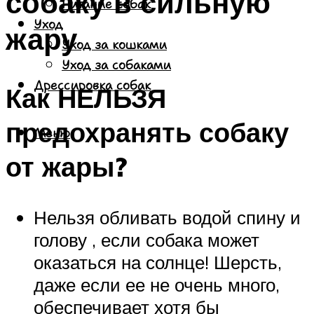
собаку в сильную
Питание собак
Уход
жару
Уход за кошками
Уход за собаками
Дрессировка собак
Как НЕЛЬЗЯ
предохранять собаку
Меню
от жары?
Нельзя обливать водой спину и
голову , если собака может
оказаться на солнце! Шерсть,
даже если ее не очень много,
обеспечивает хотя бы