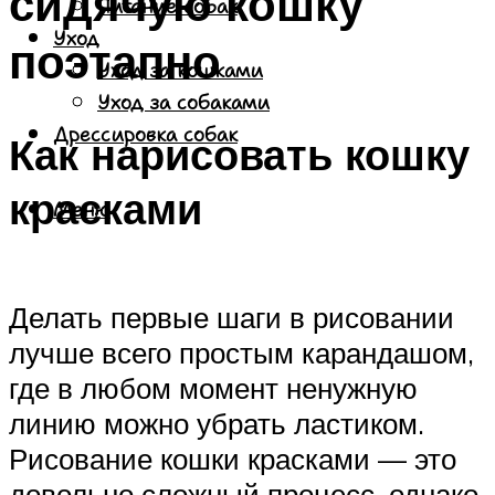
сидячую кошку
Питание собак
Уход
поэтапно
Уход за кошками
Уход за собаками
Дрессировка собак
Как нарисовать кошку
красками
Меню
Делать первые шаги в рисовании
лучше всего простым карандашом,
где в любом момент ненужную
линию можно убрать ластиком.
Рисование кошки красками — это
довольно сложный процесс, однако