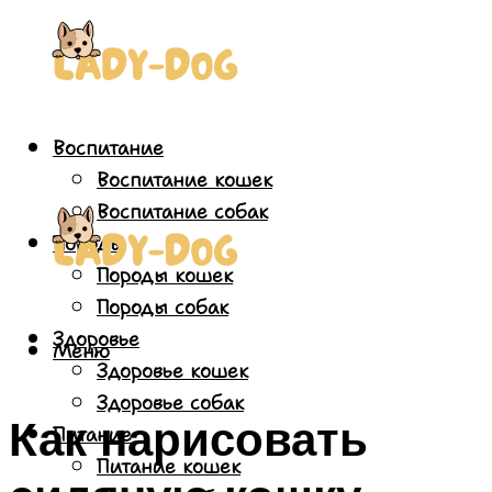
Воспитание
Воспитание кошек
Воспитание собак
Породы
Породы кошек
Породы собак
Здоровье
Меню
Здоровье кошек
Здоровье собак
Как нарисовать
Питание
Питание кошек