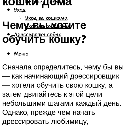
кошки дома
Питание собак
Уход
Уход за кошками
Чему вы хотите
Уход за собаками
Дрессировка собак
обучить кошку?
Меню
Сначала определитесь, чему бы вы
— как начинающий дрессировщик
— хотели обучить свою кошку, а
затем двигайтесь к этой цели
небольшими шагами каждый день.
Однако, прежде чем начать
дрессировать любимицу,