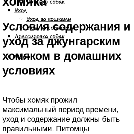
хомяка
Питание собак
Уход
Уход за кошками
Условия содержания и
Уход за собаками
Дрессировка собак
уход за джунгарским
хомяком в домашних
Меню
условиях
Чтобы хомяк прожил
максимальный период времени,
уход и содержание должны быть
правильными. Питомцы