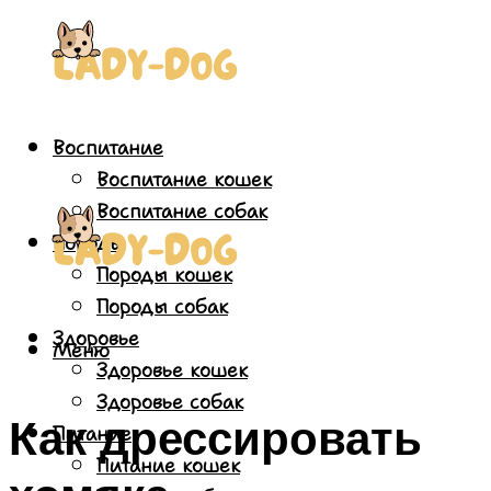
Воспитание
Воспитание кошек
Воспитание собак
Породы
Породы кошек
Породы собак
Здоровье
Меню
Здоровье кошек
Здоровье собак
Как дрессировать
Питание
Питание кошек