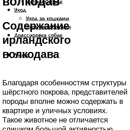
волкодав
Питание собак
Уход
Уход за кошками
Содержание
Уход за собаками
Дрессировка собак
ирландского
волкодава
Меню
Благодаря особенностям структуры
шёрстного покрова, представителей
породы вполне можно содержать в
квартире и уличных условиях.
Такое животное не отличается
слишком большой активностью,