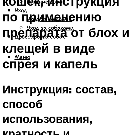
кошек, инструкция
Питание собак
Уход
по применению
Уход за кошками
препарата от блох и
Уход за собаками
Дрессировка собак
клещей в виде
Меню
спрея и капель
Инструкция: состав,
способ
использования,
кратность и