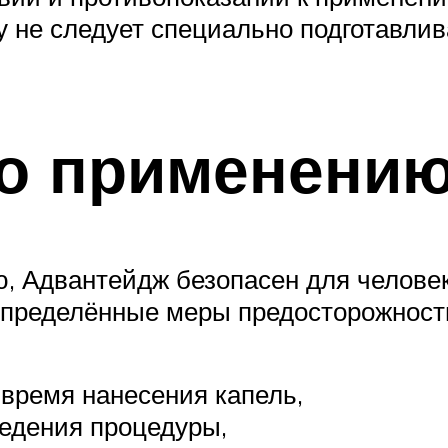
у не следует специально подготавлив
по применени
, Адвантейдж безопасен для человека
определённые меры предосторожност
 время нанесения капель,
ведения процедуры,