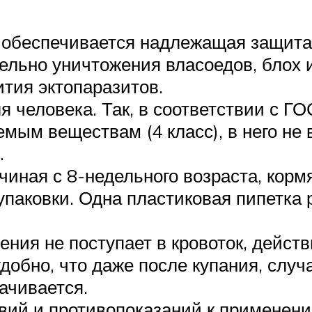
обеспечивается надлежащая защита 
ельно уничтожения власоедов, блох 
ития эктопаразитов.
я человека. Так, в соответствии с ГО
ым веществам (4 класс), в него не 
.
ачиная с 8-недельного возраста, кор
паковки. Одна пластиковая пипетка 
ния не поступает в кровоток, действ
удобно, что даже после купания, слу
ачивается.
вий и противопоказаний к применени