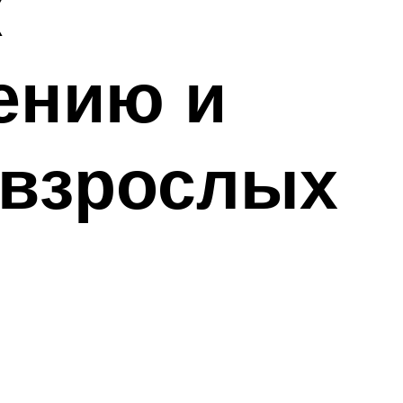
к
ению и
 взрослых