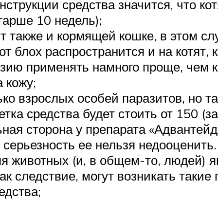
нструкции средства значится, что к
тарше 10 недель);
т также и кормящей кошке, в этом сл
т блох распространится и на котят, 
зию применять намного проще, чем ка
а кожу;
ко взрослых особей паразитов, но та
тка средства будет стоить от 150 (за
ая сторона у препарата «Адвантейдж»
 серьезность ее нельзя недооценить. 
ля животных (и, в общем-то, людей)
к следствие, могут возникать такие
едства;