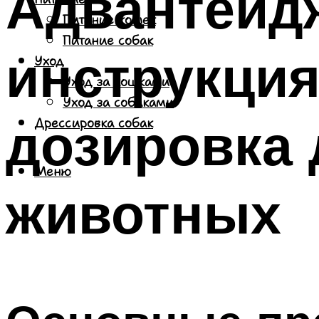
Адвантейд
Питание кошек
Питание собак
инструкция
Уход
Уход за кошками
Уход за собаками
дозировка 
Дрессировка собак
Меню
животных