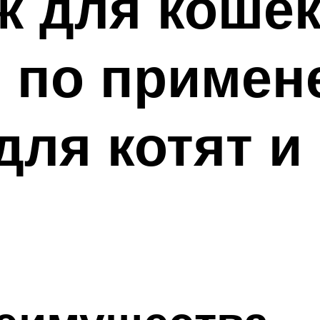
ж для коше
 по примен
для котят и