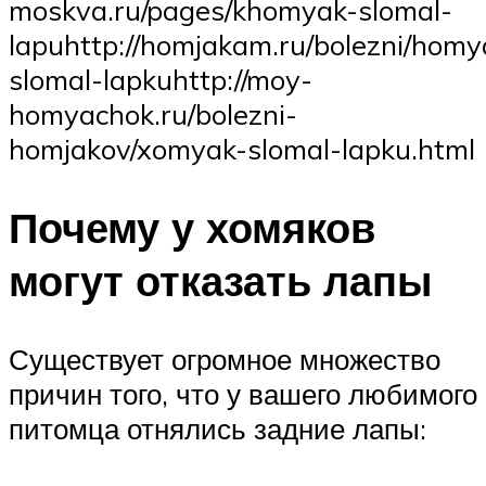
moskva.ru/pages/khomyak-slomal-
lapuhttp://homjakam.ru/bolezni/homy
slomal-lapkuhttp://moy-
homyachok.ru/bolezni-
homjakov/xomyak-slomal-lapku.html
Почему у хомяков
могут отказать лапы
Существует огромное множество
причин того, что у вашего любимого
питомца отнялись задние лапы: