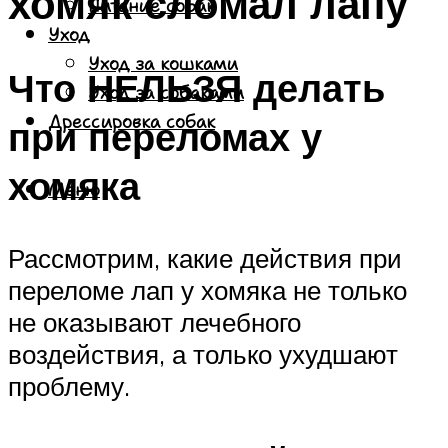
хомяк сломал лапу
Питание собак
Уход
Уход за кошками
Что НЕЛЬЗЯ делать
Уход за собаками
Дрессировка собак
при переломах у
хомяка
Меню
Рассмотрим, какие действия при
переломе лап у хомяка не только
не оказывают лечебного
воздействия, а только ухудшают
проблему.