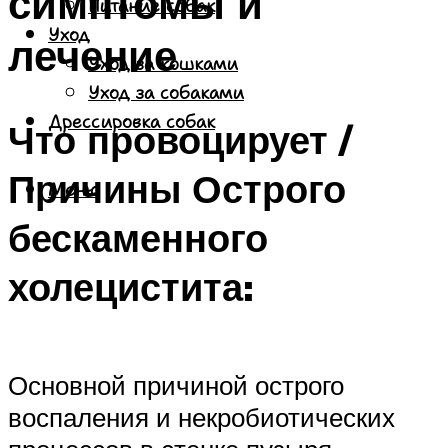
симптомы и
Питание собак
Уход
лечение
Уход за кошками
Уход за собаками
Дрессировка собак
Что провоцирует /
Причины Острого
Меню
бескаменного
холецистита:
Основной причиной острого
воспаления и некробиотических