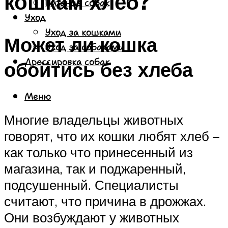
кошкам хлеб?
Питание собак
Уход
Уход за кошками
Может ли кошка
Уход за собаками
Дрессировка собак
обойтись без хлеба
Меню
Многие владельцы животных
говорят, что их кошки любят хлеб –
как только что принесенный из
магазина, так и поджаренный,
подсушенный. Специалисты
считают, что причина в дрожжах.
Они возбуждают у животных