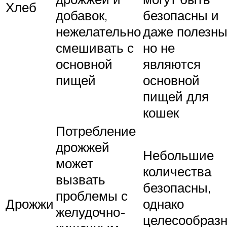
Хлеб
добавок,
безопасны и
нежелательно
даже полезны
смешивать с
но не
основной
являются
пищей
основной
пищей для
кошек
Потребление
дрожжей
Небольшие
может
количества
вызвать
безопасны,
проблемы с
Дрожжи
однако
желудочно-
целесообраз