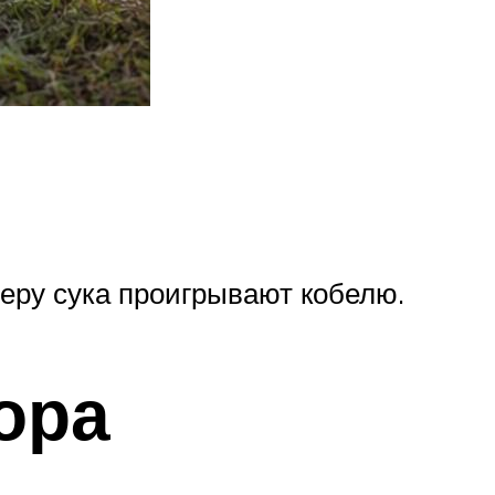
меру сука проигрывают кобелю.
ора