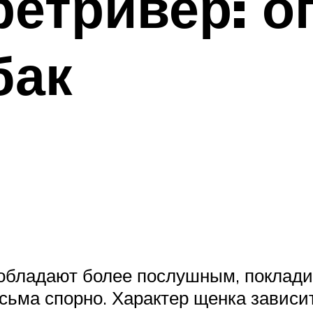
етривер: о
бак
 обладают более послушным, поклад
сьма спорно. Характер щенка зависит