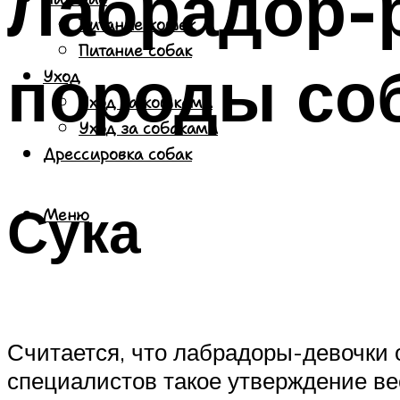
Лабрадор-р
Питание кошек
Питание собак
породы со
Уход
Уход за кошками
Уход за собаками
Дрессировка собак
Сука
Меню
Считается, что лабрадоры-девочки
специалистов такое утверждение ве