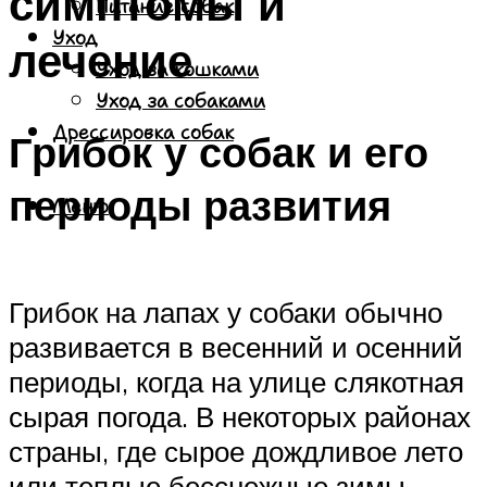
симптомы и
Питание собак
Уход
лечение
Уход за кошками
Уход за собаками
Дрессировка собак
Грибок у собак и его
периоды развития
Меню
Грибок на лапах у собаки обычно
развивается в весенний и осенний
периоды, когда на улице слякотная
сырая погода. В некоторых районах
страны, где сырое дождливое лето
или теплые бесснежные зимы,