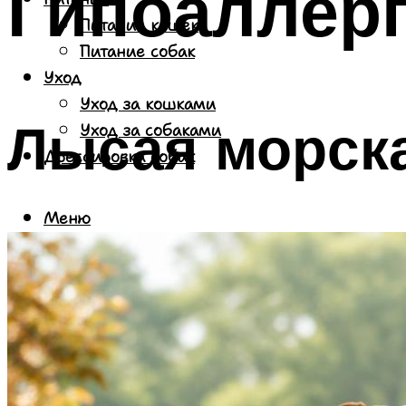
Гипоаллер
Питание кошек
Питание собак
Уход
Уход за кошками
Лысая морск
Уход за собаками
Дрессировка собак
Меню