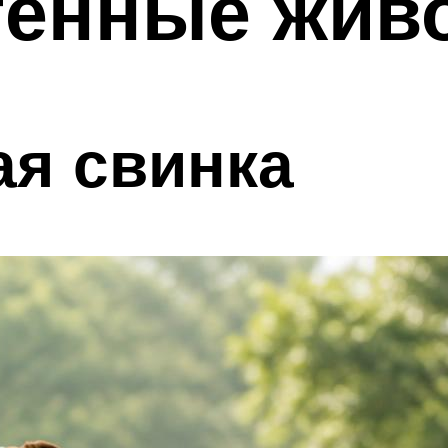
генные жив
ая свинка