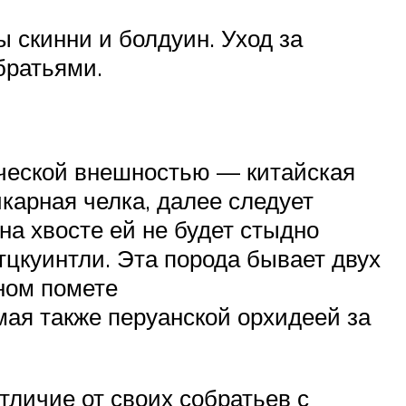
 скинни и болдуин. Уход за
братьями.
ической внешностью — китайская
икарная челка, далее следует
а хвосте ей не будет стыдно
тцкуинтли. Эта порода бывает двух
дном помете
мая также перуанской орхидеей за
тличие от своих собратьев с