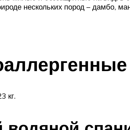
ироде нескольких пород – дамбо, манк
оаллергенные
3 кг.
й водяной спан