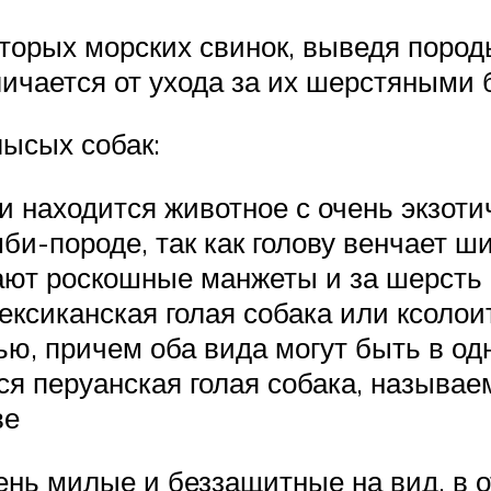
орых морских свинок, выведя породы
ичается от ухода за их шерстяными 
лысых собак:
и находится животное с очень экзот
мби-породе, так как голову венчает ш
ают роскошные манжеты и за шерсть н
ксиканская голая собака или ксолои
ью, причем оба вида могут быть в о
я перуанская голая собака, называе
ве
нь милые и беззащитные на вид, в о