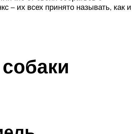
с – их всех принято называть, как и
 собаки
иель