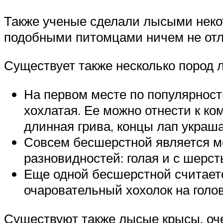
Также ученые сделали лысыми некот
подобными питомцами ничем не отл
Существует также несколько пород 
На первом месте по популярност
хохлатая. Ее можно отнести к ко
длинная грива, концы лап украш
Совсем бесшерстной является ме
разновидностей: голая и с шерст
Еще одной бесшерстной считаетс
очаровательный хохолок на голо
Существуют также лысые крысы, оче