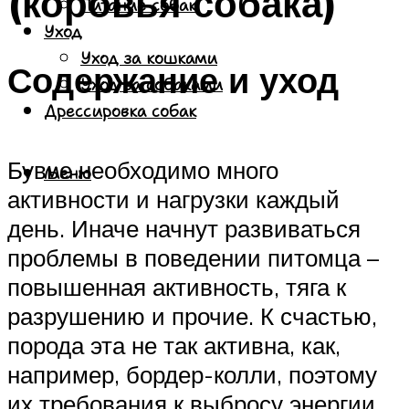
(коровья собака)
Питание собак
Уход
Уход за кошками
Содержание и уход
Уход за собаками
Дрессировка собак
Бувье необходимо много
Меню
активности и нагрузки каждый
день. Иначе начнут развиваться
проблемы в поведении питомца –
повышенная активность, тяга к
разрушению и прочие. К счастью,
порода эта не так активна, как,
например, бордер-колли, поэтому
их требования к выбросу энергии