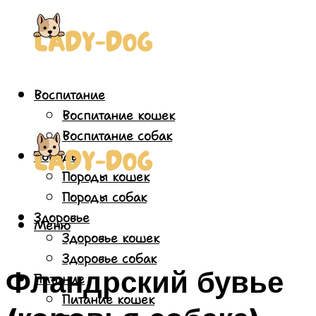
Воспитание
Воспитание кошек
Воспитание собак
Породы
Породы кошек
Породы собак
Здоровье
Меню
Здоровье кошек
Здоровье собак
Фландрский бувье
Питание
Питание кошек