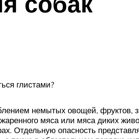
я собак
ться глистами?
лением немытых овощей, фруктов, зе
жаренного мяса или мяса диких живо
ах. Отдельную опасность представля