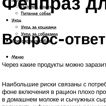
Фенпраз дл
Питание кошек
Питание собак
Уход
Уход за кошками
Вопрос-ответ
Уход за собаками
Дрессировка собак
Меню
Через какие продукты можно зарази
Наибольшие риски связаны с потреб
фоне включения в рацион плохо про
в домашнем молоке и сычужных сыр