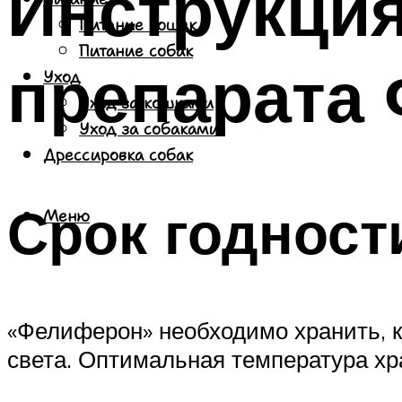
Инструкци
Питание кошек
Питание собак
препарата
Уход
Уход за кошками
Уход за собаками
Дрессировка собак
Срок годност
Меню
«Фелиферон» необходимо хранить, ка
света. Оптимальная температура хр