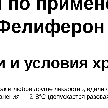
я по приме
 Фелиферон
и и условия х
к и любое другое лекарство, вдали о
анения — 2-8°С (допускается разовая