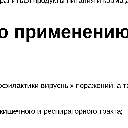
раниться продукты питания и корма
по применени
филактики вирусных поражений, а та
ишечного и респираторного тракта;