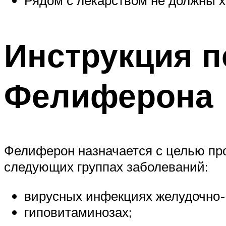
Рядом с лекарством не должны х
Инструкция 
Фелиферона
Фелиферон назначается с целью про
следующих группах заболеваний:
вирусных инфекциях желудочно-к
гиповитаминозах;