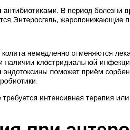
 антибиотиками. В период болезни в
ются Энтеросгель, жаропонижающие 
 колита немедленно отменяются лек
ри наличии клостридиальной инфекци
 эндотоксины поможет приём сорбент
робиотики.
требуется интенсивная терапия или 
ия при энтер