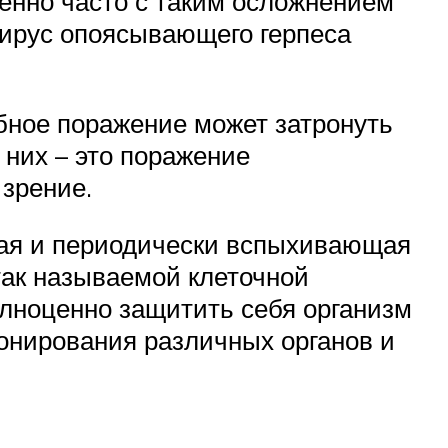
енно часто с таким осложнением
вирус опоясывающего герпеса
обное поражение может затронуть
 них – это поражение
 зрение.
щая и периодически вспыхивающая
так называемой клеточной
олноценно защитить себя организм
онирования различных органов и