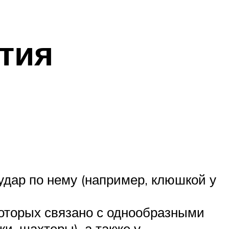
тия
удар по нему (например, клюшкой у
оторых связано с однообразными
и, шахтеры), а также у