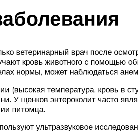
заболевания
лько ветеринарный врач после осмот
учают кровь животного с помощью об
делах нормы, может наблюдаться анем
и (высокая температура, кровь в стул
зни. У щенков энтероколит часто явля
лии питомца.
пользуют ультразвуковое исследован