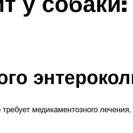
т у собаки
ого энтерокол
 требует медикаментозного лечения,