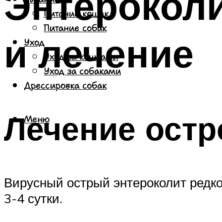
Энтероколи
Питание кошек
Питание собак
и лечение
Уход
Уход за кошками
Уход за собаками
Дрессировка собак
Лечение остр
Меню
Вирусный острый энтероколит редко
3-4 сутки.