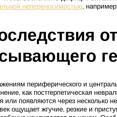
уальной непереносимостью
, например
следствия от
ясывающего г
ажениям периферического и централь
нение, как постгерпетическая неврал
я или появляются через несколько н
ек ощущает жгучие, резкие и присту