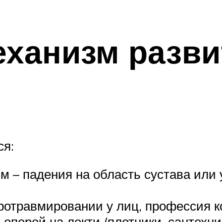
еханизм разви
ся:
м – падения на область сустава или 
ротравмировании у лиц, профессия к
опорой на локти (плотники, сантехник