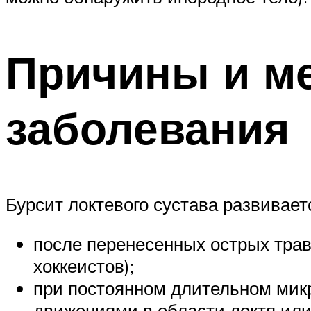
Причины и м
заболевания
Бурсит локтевого сустава развивает
после перенесенных острых трав
хоккеистов);
при постоянном длительном мик
движениями в области локтя или 