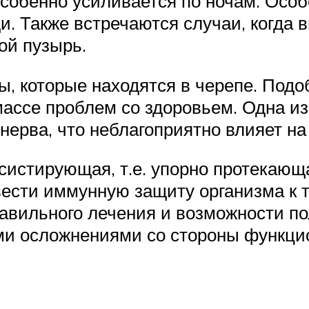
собенно усиливается по ночам. Особ
. Также встречаются случаи, когда 
й пузырь.
ы, которые находятся в черепе. Под
массе проблем со здоровьем. Одна из
ерва, что неблагоприятно влияет на
рсистирующая, т.е. упорно протекаю
ести иммунную защиту организма к 
равильного лечения и возможности п
ми осложнениями со стороны функци