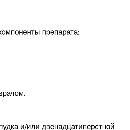
компоненты препарата;
врачом.
елудка и/или двенадцатиперстной