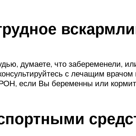
грудное вскармл
дью, думаете, что забеременели, ил
онсультируйтесь с лечащим врачом 
ОН, если Вы беременны или кормите
спортными средст