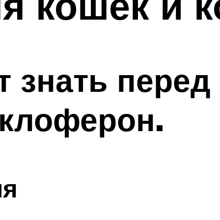
я кошек и к
т знать перед
иклоферон.
ия