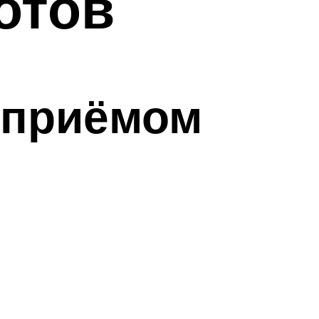
отов
 приёмом