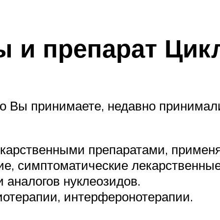
ы и препарат Ци
то Вы принимаете, недавно принимал
екарственными препаратами, примен
е, симптоматические лекарственные 
 аналогов нуклеозидов.
отерапии, интерферонотерапии.