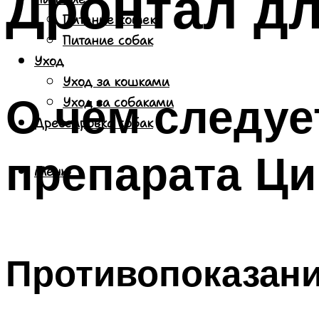
Дронтал дл
Питание кошек
Питание собак
Уход
Уход за кошками
О чём следуе
Уход за собаками
Дрессировка собак
препарата Ц
Меню
Противопоказан