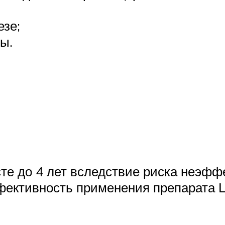
езе;
ы.
сте до 4 лет вследствие риска неэфф
ффективность применения препарата