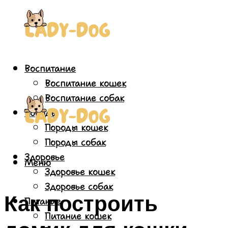
Воспитание
Воспитание кошек
Воспитание собак
Породы
Породы кошек
Породы собак
Здоровье
Меню
Здоровье кошек
Здоровье собак
Как построить
Питание
Питание кошек