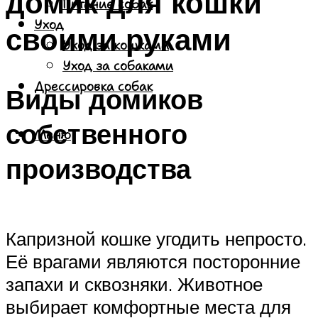
домик для кошки
Питание собак
Уход
своими руками
Уход за кошками
Уход за собаками
Дрессировка собак
Виды домиков
собственного
Меню
производства
Капризной кошке угодить непросто.
Её врагами являются посторонние
запахи и сквозняки. Животное
выбирает комфортные места для