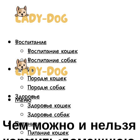
Воспитание
Воспитание кошек
Воспитание собак
Породы
Породы кошек
Породы собак
Здоровье
Меню
Здоровье кошек
Здоровье собак
Чем можно и нельзя
Питание
Питание кошек