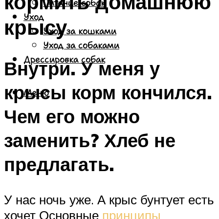
кормить домашнюю
Питание собак
Уход
крысу
Уход за кошками
Уход за собаками
Дрессировка собак
Внутри. У меня у
крысы корм кончился.
Меню
Чем его можно
заменить? Хлеб не
предлагать.
У нас ночь уже. А крыс бунтует есть
хочет Основные
принципы