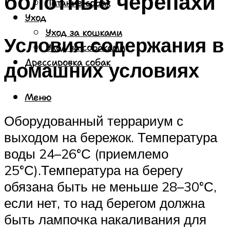
болотные черепахи
Питание собак
Уход
Уход за кошками
Условия содержания в
Уход за собаками
Дрессировка собак
домашних условиях
Меню
Оборудованный террариум с
выходом на бережок. Температура
воды 24–26°С (приемлемо
25°С).Температура на берегу
обязана быть не меньше 28–30°С,
если нет, то над берегом должна
быть лампочка накаливания для