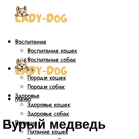
Воспитание
Воспитание кошек
Воспитание собак
Породы
Породы кошек
Породы собак
Здоровье
Меню
Здоровье кошек
Здоровье собак
Бурый медведь
Питание
Питание кошек