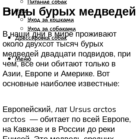
Питание собак
Виды бурых медведей
Уход
Уход за кошками
Уход за собаками
В наши дни в мире проживают
Дрессировка собак
около двухсот тысяч бурых
медведей двадцати подвидов, при
Меню
чем, все они обитают только в
Азии, Европе и Америке. Вот
основные наиболее известные:
Европейский, лат Ursus arctos
arctos — обитает по всей Европе,
на Кавказе и в России до реки
Енисей. Это медведь средних