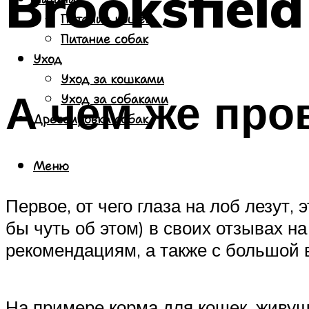
Brooksfiel
Питание кошек
Питание собак
Уход
Уход за кошками
А чем же про
Уход за собаками
Дрессировка собак
Меню
Первое, от чего глаза на лоб лезут, 
бы чуть об этом) в своих отзывах на
рекомендациям, а также с большой 
На примере корма для кошек, живущ