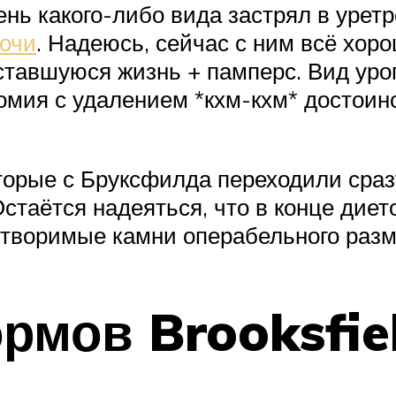
нь какого-либо вида застрял в уретре
мочи
. Надеюсь, сейчас с ним всё хоро
тавшуюся жизнь + памперс. Вид уроп
омия с удалением *кхм-кхм* достоинс
торые с Бруксфилда переходили сраз
стаётся надеяться, что в конце диет
астворимые камни операбельного раз
ормов
Brooksfie