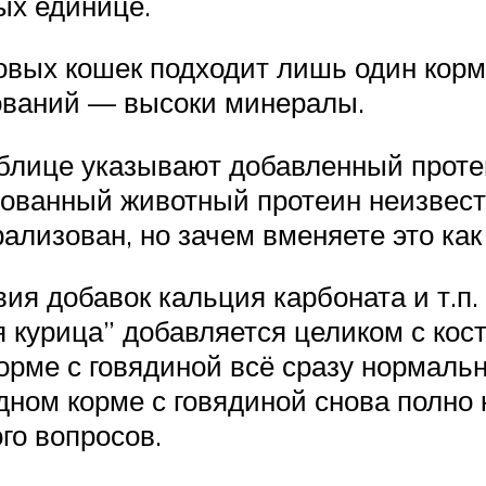
ых единице.
вых кошек подходит лишь один корм: L
нований — высоки минералы.
блице указывают добавленный протеи
зованный животный протеин неизвестн
рализован, но зачем вменяете это ка
я добавок кальция карбоната и т.п.
 курица” добавляется целиком с кос
корме с говядиной всё сразу нормальн
дном корме с говядиной снова полно
го вопросов.