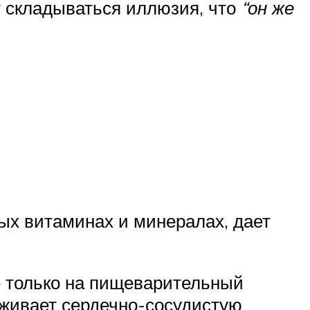
 складываться иллюзия, что
“он же
ых витаминах и минералах, дает
е только на пищеварительный
ерживает сердечно-сосудистую