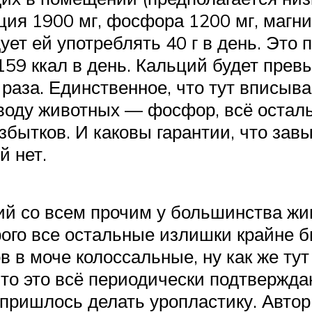
ция 1900 мг, фосфора 1200 мг, магн
ует ей употреблять 40 г в день. Это
159 ккал в день. Кальций будет превы
 раза. Единственное, что тут вписыв
воду животных — фосфор, всё остал
збытков. И каковы гарантии, что зав
 нет.
ний со всем прочим у большинства жи
рого все остальные излишки крайне б
 в моче колоссальные, ну как же тут 
что это всё периодически подтвержда
у пришлось делать уропластику. Автор