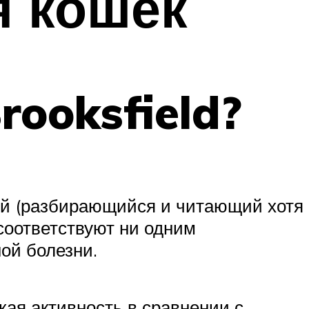
я кошек
rooksfield?
ый (разбирающийся и читающий хотя
 соответствуют ни одним
ой болезни.
кая активность в сравнении с