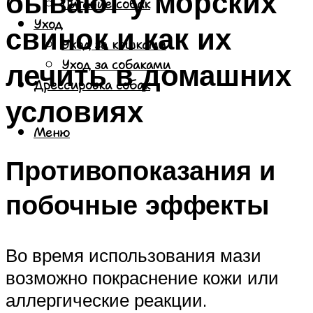
бывают у морских
Питание собак
Уход
свинок и как их
Уход за кошками
лечить в домашних
Уход за собаками
Дрессировка собак
условиях
Меню
Противопоказания и
побочные эффекты
Во время использования мази
возможно покраснение кожи или
аллергические реакции.