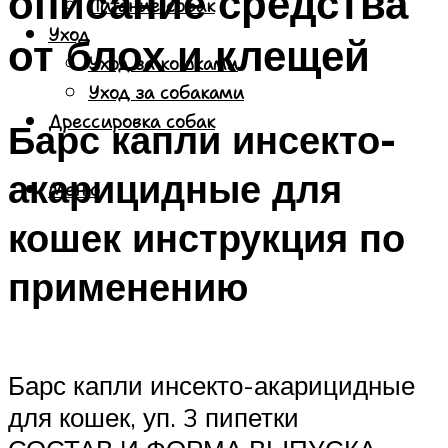
описание средства
Питание собак
Уход
от блох и клещей
Уход за кошками
Уход за собаками
Дрессировка собак
Барс капли инсекто-
акарицидные для
Меню
кошек инструкция по
применению
Барс капли инсекто-акарицидные
для кошек, уп. 3 пипетки