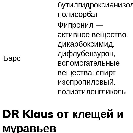
бутилгидроксианизол
полисорбат
Фипронил —
активное вещество,
дикарбоксимид,
дифлубензурон,
Барс
вспомогательные
вещества: спирт
изопропиловый,
полиэтиленгликоль
DR Klaus от клещей и
муравьев