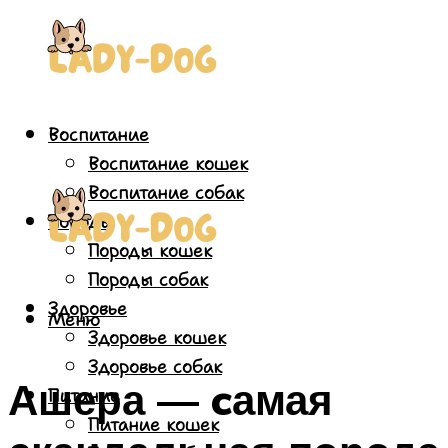
Воспитание
Воспитание кошек
Воспитание собак
Породы
Породы кошек
Породы собак
Здоровье
Меню
Здоровье кошек
Здоровье собак
Ашера — cамая
Питание
Питание кошек