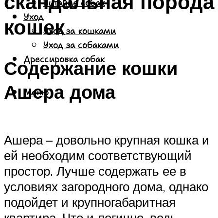
скандальная порода
Питание собак
Уход
кошек
Уход за кошками
Уход за собаками
Дрессировка собак
Содержание кошки
Ашера дома
Меню
Ашера – довольно крупная кошка и
ей необходим соответствующий
простор. Лучше содержать ее в
условиях загородного дома, однако
подойдет и крупногабаритная
квартира. Что и логично, ведь