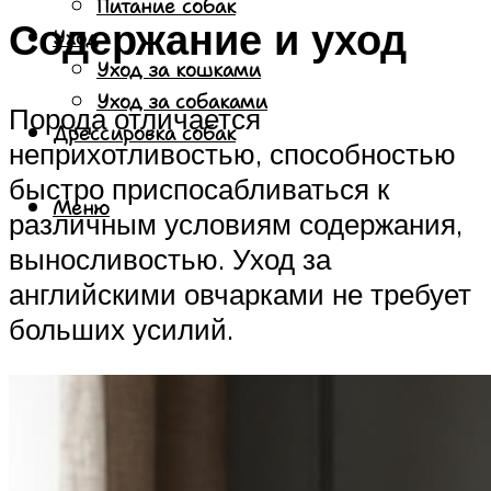
Питание собак
Содержание и уход
Уход
Уход за кошками
Уход за собаками
Порода отличается
Дрессировка собак
неприхотливостью, способностью
быстро приспосабливаться к
Меню
различным условиям содержания,
выносливостью. Уход за
английскими овчарками не требует
больших усилий.