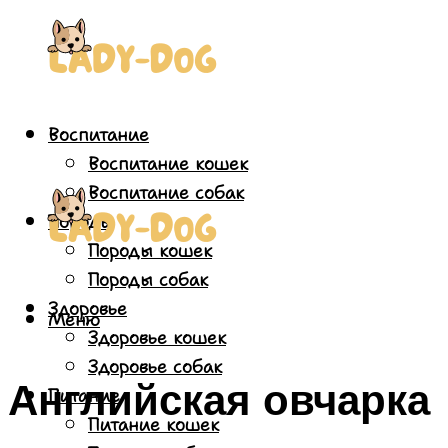
Воспитание
Воспитание кошек
Воспитание собак
Породы
Породы кошек
Породы собак
Здоровье
Меню
Здоровье кошек
Здоровье собак
Английская овчарка
Питание
Питание кошек