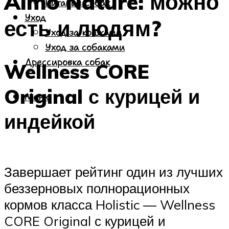
Almo Nature: можно
Питание собак
Уход
есть и людям?
Уход за кошками
Уход за собаками
Дрессировка собак
Wellness CORE
Original с курицей и
Меню
индейкой
Завершает рейтинг один из лучших
беззерновых полнорационных
кормов класса Holistic — Wellness
CORE Original с курицей и