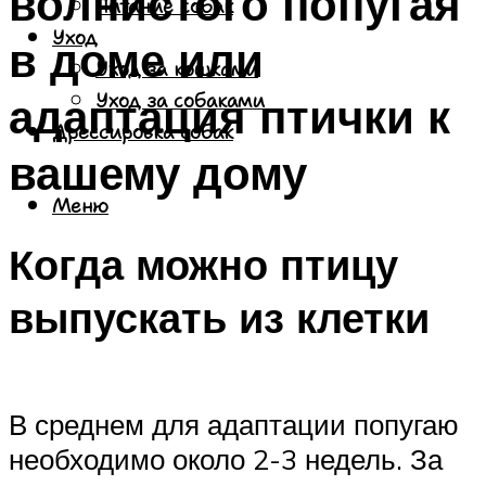
волнистого попугая
Питание собак
Уход
в доме или
Уход за кошками
адаптация птички к
Уход за собаками
Дрессировка собак
вашему дому
Меню
Когда можно птицу
выпускать из клетки
В среднем для адаптации попугаю
необходимо около 2-3 недель. За