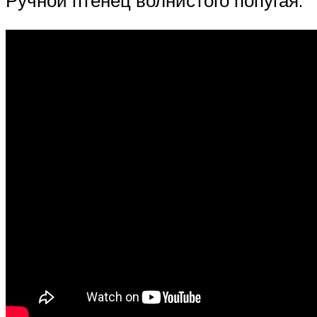
Ручной птенец волнистого попугая: