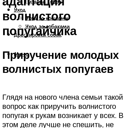
адаптация
Питание собак
Уход
волнистого
Уход за кошками
попугайчика
Уход за собаками
Дрессировка собак
Приручение молодых
Меню
волнистых попугаев
Глядя на нового члена семьи такой
вопрос как приручить волнистого
попугая к рукам возникает у всех. В
этом деле лучше не спешить, не