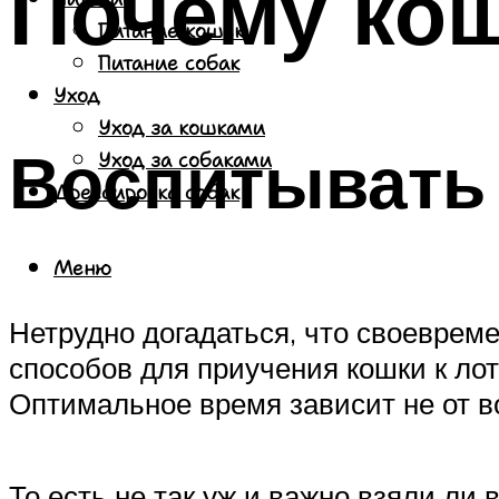
Почему кош
Питание кошек
Питание собак
Уход
Уход за кошками
Воспитывать 
Уход за собаками
Дрессировка собак
Меню
Нетрудно догадаться, что своеврем
способов для приучения кошки к лотк
Оптимальное время зависит не от в
То есть не так уж и важно взяли ли 