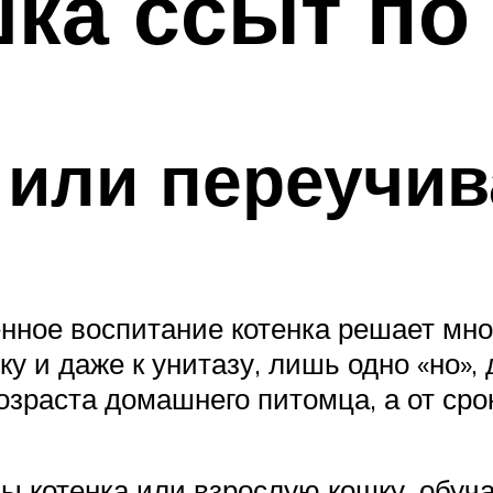
ка ссыт по
или переучив
енное воспитание котенка решает мн
у и даже к унитазу, лишь одно «но»,
озраста домашнего питомца, а от ср
вы котенка или взрослую кошку, обуч