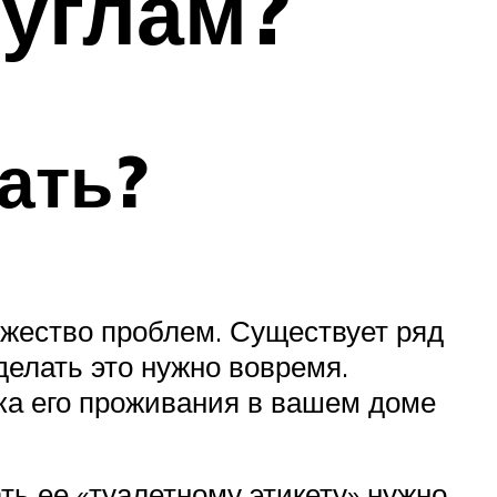
 углам?
ать?
ожество проблем. Существует ряд
 делать это нужно вовремя.
ока его проживания в вашем доме
ать ее «туалетному этикету» нужно