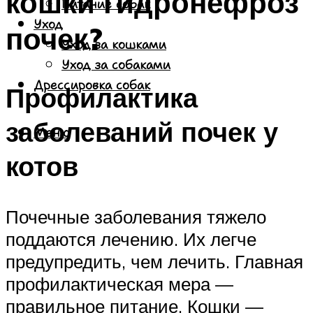
кошки гидронефроз
Питание собак
Уход
почек?
Уход за кошками
Уход за собаками
Дрессировка собак
Профилактика
заболеваний почек у
Меню
котов
Почечные заболевания тяжело
поддаются лечению. Их легче
предупредить, чем лечить. Главная
профилактическая мера —
правильное питание. Кошки —