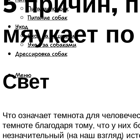
5 причин, 
Питание кошек
Питание собак
мяукает по
Уход
Уход за кошками
Уход за собаками
Дрессировка собак
Свет
Меню
Что означает темнота для человечес
темноте благодаря тому, что у них
незначительный (на наш взгляд) ист