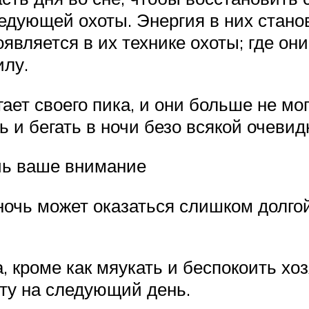
едующей охоты. Энергия в них стано
оявляется в их технике охоты; где он
илу.
гает своего пика, и они больше не мо
ть и бегать в ночи безо всякой очеви
чь ваше внимание
ночь может оказаться слишком долгой
, кроме как мяукать и беспокоить хоз
оту на следующий день.