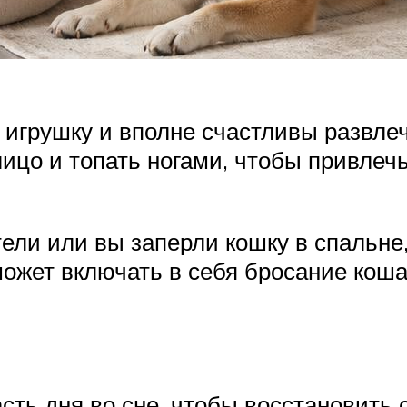
ю игрушку и вполне счастливы развле
ицо и топать ногами, чтобы привлечь
тели или вы заперли кошку в спальне,
может включать в себя бросание кош
ть дня во сне, чтобы восстановить